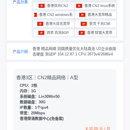
产品分类
香港双向CN2
香港 CN2 linux系统
香港 CN2 windows系统
香港大宽带精品
香港大百兆宽带
荃湾 千兆CMI
西贡 百兆BGP
香港 软银大宽带
香港 精品网络 回国质量优化大陆直连 U2企业级固
产品介绍
态硬盘 测试IP 154.12.87.1 CPU 2673v4/2686v4
香港3区｜CN2精品网络｜A型
CPU：2核
内存：1G
系统磁盘：Lin30Win50
数据磁盘：30G
IP数量：1个ipv4
带宽：20Mbps
香港葵涌数据中心(免备案)
¥ 32.00 元 / 月