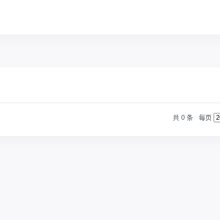
共 0 条
每页