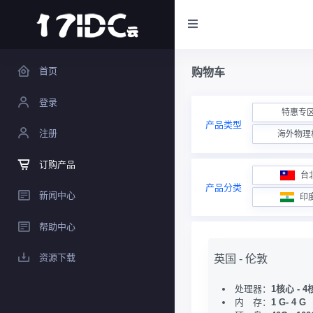
首页
购物车
登录
特惠专
产品类型
注册
海外物理
订购产品
台
产品分类
新闻中心
印
帮助中心
资源下载
英国 - 伦敦
处理器：
1核心 - 
内 存：
1 G- 4 G