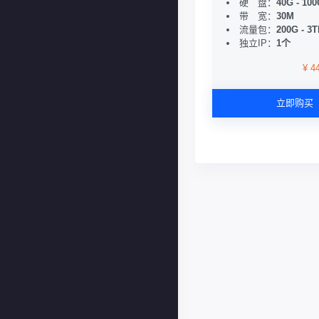
硬 盘：
40G - 10
带 宽：
30M
流量包：
200G - 3
独立IP：
1个
¥ 4
立即购买