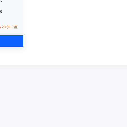
0G
TB
4.20 元 / 月