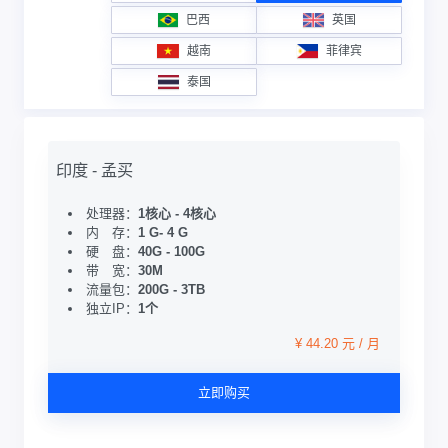
巴西
英国
越南
菲律宾
泰国
印度 - 孟买
处理器：
1核心 - 4核心
内 存：
1 G- 4 G
硬 盘：
40G - 100G
带 宽：
30M
流量包：
200G - 3TB
独立IP：
1个
¥ 44.20 元 / 月
立即购买