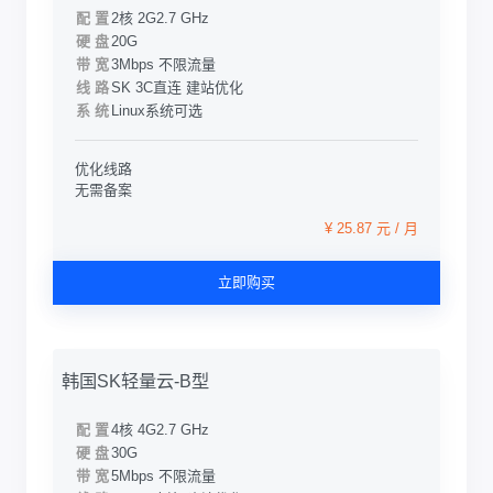
配 置
2核 2G
2.7 GHz
硬 盘
20G
带 宽
3Mbps 不限流量
线 路
SK 3C直连 建站优化
系 统
Linux系统可选
优化线路
无需备案
¥ 25.87 元 / 月
立即购买
韩国SK轻量云-B型
配 置
4核 4G
2.7 GHz
硬 盘
30G
带 宽
5Mbps 不限流量