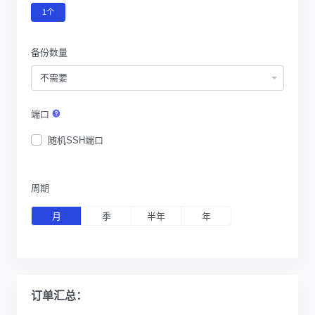
1个
备份数量
不需要
端口
随机SSH端口
周期
月
季
半年
年
订单汇总：