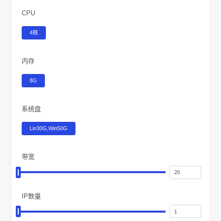
CPU
4核
内存
8G
系统盘
Lin30G,Win50G
带宽
IP数量