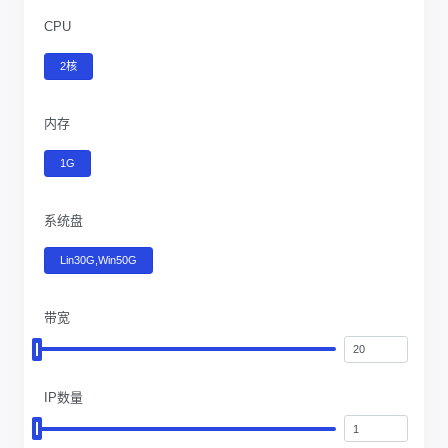
CPU
2核
内存
1G
系统盘
Lin30G,Win50G
带宽
IP数量