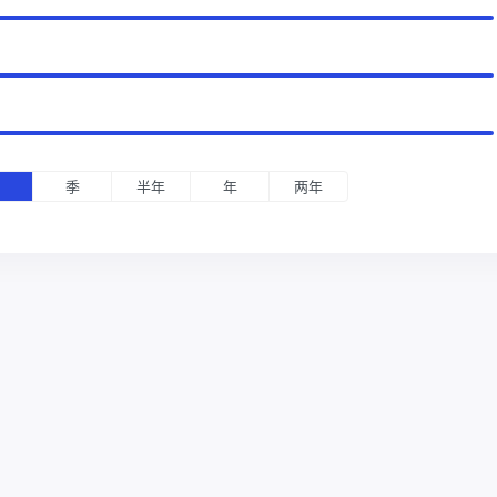
月
季
半年
年
两年