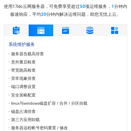
使用17idc云网服务器，可免费享受超过
50
项运维服务，
1
分钟内
极速响应，平均
20
分钟内解决运维问题，助您无忧上云。
系统维护服务
·
服务器负载高排查
·
意外重启检查
·
带宽跑高检查
·
异常现象排查
·
端口调整设置
·
安全策略配置
·
linux与windows磁盘扩容 / 合并 / 分区挂载
·
磁盘占满排查
·
第三方应用卸载
·
服务器远程帐号密码重置 / 修改