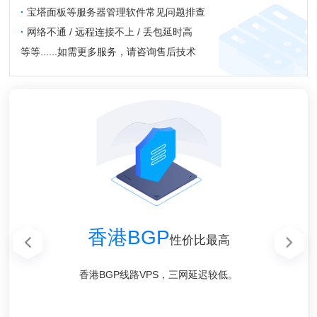
·
宝塔面板等服务器管理软件常见问题排查
·
网络不通 / 远程连接不上 / 丢包延时高
等等......如需更多服务，请咨询售后技术
香港CN2 GIA
美国高防CN2
美国高防CN2
香港BGP
香港BGP
香港GT
高端系列
性价比最高
性价比最高
GIA线路
GIA线路
回程优化
香港BGP线路VPS，三网延迟较低。
香港BGP线路VPS，三网延迟较低。
Mega Two香港数据中心直连
100G防御，无视UDP攻击
100G防御，无视UDP攻击
Bgp.net 顶级线路提供商