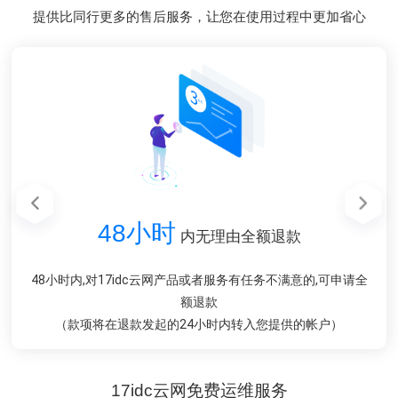
提供比同行更多的售后服务，让您在使用过程中更加省心
48小时
48小时
1对1
1对1
1分钟
在线售前售后服务
在线售前售后服务
内无理由全额退款
内无理由全额退款
内响应您的请求
我们拥有专业的客服团队，无论是售前或者售后，只为让您感到
我们拥有专业的客服团队，无论是售前或者售后，只为让您感到
我们会在工作时间3分钟内在线回复您的请求，并且用最短的时
48小时内,对17idc云网产品或者服务有任务不满意的,可申请全
48小时内,对17idc云网产品或者服务有任务不满意的,可申请全
间解决您的难题
额退款
额退款
满意
满意
（款项将在退款发起的24小时内转入您提供的帐户）
（款项将在退款发起的24小时内转入您提供的帐户）
17idc云网免费运维服务