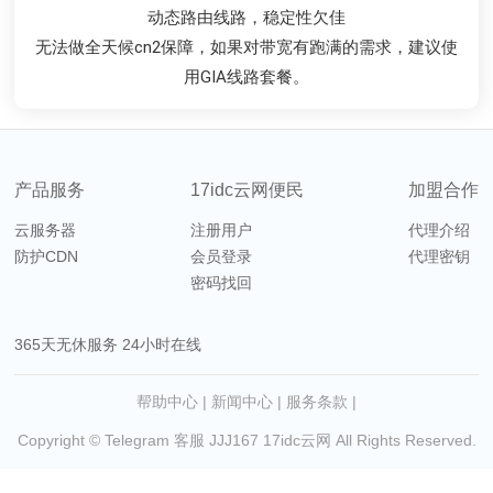
去程普通线路，回程cn2 gia，均衡防御速度与防御
去程普通线路，回程cn2 gia，均衡防御速度与防御
CN2双向直连线路，宽带质量优秀
适合宽带占用需求较高站点使用
动态路由线路，稳定性欠佳
动态路由线路，稳定性欠佳
配合强大的云梯抗DDOS服务+金盾防火墙，有效为您的业务
配合强大的云梯抗DDOS服务+金盾防火墙，有效为您的业务
我司CN2自带流量清洗服务，遇攻击自动封堵，有效保证网
无法做全天候cn2保障，如果对带宽有跑满的需求，建议使
无法做全天候cn2保障，如果对带宽有跑满的需求，建议使
电信去程日本163，移动联通骨干直连回程CN2，是您开展
用GIA线路套餐。
用GIA线路套餐。
业务的最佳选择
络整体连通性
保驾护航
保驾护航
产品服务
17idc云网便民
加盟合作
云服务器
注册用户
代理介绍
防护CDN
会员登录
代理密钥
密码找回
365天无休服务 24小时在线
帮助中心
|
新闻中心
|
服务条款
|
Copyright © Telegram 客服 JJJ167
17idc云网
All Rights Reserved.