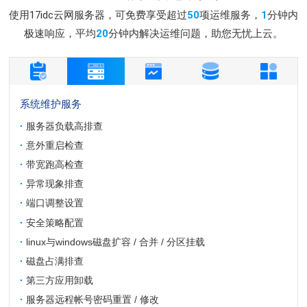
使用17idc云网服务器，可免费享受超过
50
项运维服务，
1
分钟内
极速响应，平均
20
分钟内解决运维问题，助您无忧上云。
系统维护服务
·
服务器负载高排查
·
意外重启检查
·
带宽跑高检查
·
异常现象排查
·
端口调整设置
·
安全策略配置
·
linux与windows磁盘扩容 / 合并 / 分区挂载
·
磁盘占满排查
·
第三方应用卸载
·
服务器远程帐号密码重置 / 修改