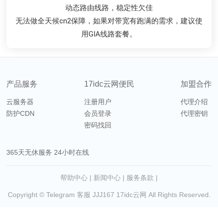
去程普通线路，回程cn2 gia，均衡防御速度与防御
去程普通线路，回程cn2 gia，均衡防御速度与防御
CN2双向直连线路，宽带质量优秀
适合宽带占用需求较高站点使用
动态路由线路，稳定性欠佳
动态路由线路，稳定性欠佳
配合强大的云梯抗DDOS服务+金盾防火墙，有效为您的业务
配合强大的云梯抗DDOS服务+金盾防火墙，有效为您的业务
我司CN2自带流量清洗服务，遇攻击自动封堵，有效保证网
无法做全天候cn2保障，如果对带宽有跑满的需求，建议使
无法做全天候cn2保障，如果对带宽有跑满的需求，建议使
电信去程日本163，移动联通骨干直连回程CN2，是您开展
用GIA线路套餐。
用GIA线路套餐。
业务的最佳选择
络整体连通性
保驾护航
保驾护航
产品服务
17idc云网便民
加盟合作
云服务器
注册用户
代理介绍
防护CDN
会员登录
代理密钥
密码找回
365天无休服务 24小时在线
帮助中心
|
新闻中心
|
服务条款
|
Copyright © Telegram 客服 JJJ167
17idc云网
All Rights Reserved.