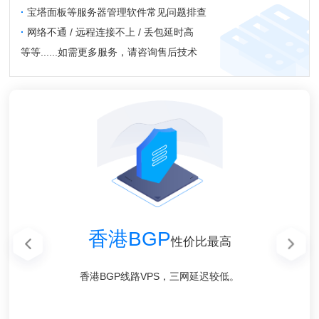
·
宝塔面板等服务器管理软件常见问题排查
·
网络不通 / 远程连接不上 / 丢包延时高
等等......如需更多服务，请咨询售后技术
香港CN2 GIA
美国高防CN2
美国高防CN2
香港BGP
香港BGP
香港GT
高端系列
性价比最高
性价比最高
GIA线路
GIA线路
回程优化
香港BGP线路VPS，三网延迟较低。
香港BGP线路VPS，三网延迟较低。
Mega Two香港数据中心直连
100G防御，无视UDP攻击
100G防御，无视UDP攻击
Bgp.net 顶级线路提供商