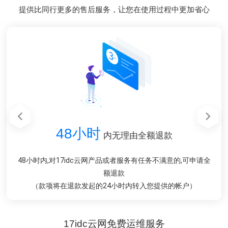
提供比同行更多的售后服务，让您在使用过程中更加省心
48小时
48小时
1对1
1对1
1分钟
在线售前售后服务
在线售前售后服务
内无理由全额退款
内无理由全额退款
内响应您的请求
我们拥有专业的客服团队，无论是售前或者售后，只为让您感到
我们拥有专业的客服团队，无论是售前或者售后，只为让您感到
我们会在工作时间3分钟内在线回复您的请求，并且用最短的时
48小时内,对17idc云网产品或者服务有任务不满意的,可申请全
48小时内,对17idc云网产品或者服务有任务不满意的,可申请全
间解决您的难题
额退款
额退款
满意
满意
（款项将在退款发起的24小时内转入您提供的帐户）
（款项将在退款发起的24小时内转入您提供的帐户）
17idc云网免费运维服务