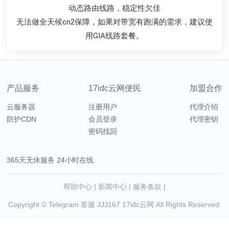
去程普通线路，回程cn2 gia，均衡防御速度与防御
去程普通线路，回程cn2 gia，均衡防御速度与防御
CN2双向直连线路，宽带质量优秀
适合宽带占用需求较高站点使用
动态路由线路，稳定性欠佳
动态路由线路，稳定性欠佳
配合强大的云梯抗DDOS服务+金盾防火墙，有效为您的业务
配合强大的云梯抗DDOS服务+金盾防火墙，有效为您的业务
我司CN2自带流量清洗服务，遇攻击自动封堵，有效保证网
无法做全天候cn2保障，如果对带宽有跑满的需求，建议使
无法做全天候cn2保障，如果对带宽有跑满的需求，建议使
电信去程日本163，移动联通骨干直连回程CN2，是您开展
用GIA线路套餐。
用GIA线路套餐。
业务的最佳选择
络整体连通性
保驾护航
保驾护航
产品服务
17idc云网便民
加盟合作
云服务器
注册用户
代理介绍
防护CDN
会员登录
代理密钥
密码找回
365天无休服务 24小时在线
帮助中心
|
新闻中心
|
服务条款
|
Copyright © Telegram 客服 JJJ167
17idc云网
All Rights Reserved.