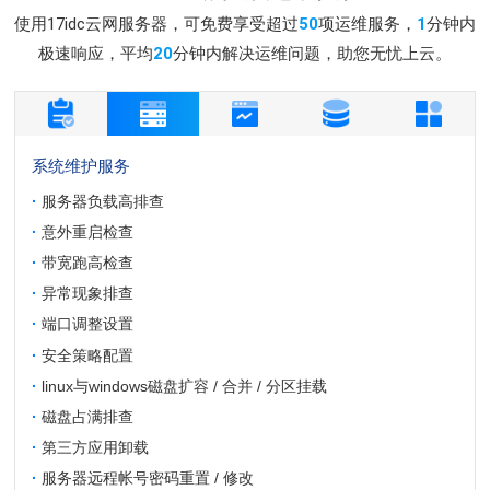
使用17idc云网服务器，可免费享受超过
50
项运维服务，
1
分钟内
极速响应，平均
20
分钟内解决运维问题，助您无忧上云。
系统维护服务
·
服务器负载高排查
·
意外重启检查
·
带宽跑高检查
·
异常现象排查
·
端口调整设置
·
安全策略配置
·
linux与windows磁盘扩容 / 合并 / 分区挂载
·
磁盘占满排查
·
第三方应用卸载
·
服务器远程帐号密码重置 / 修改