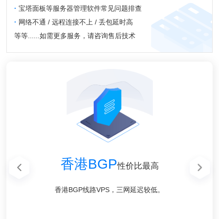
·
宝塔面板等服务器管理软件常见问题排查
·
网络不通 / 远程连接不上 / 丢包延时高
等等......如需更多服务，请咨询售后技术
香港CN2 GIA
美国高防CN2
美国高防CN2
香港BGP
香港BGP
香港GT
高端系列
性价比最高
性价比最高
GIA线路
GIA线路
回程优化
香港BGP线路VPS，三网延迟较低。
香港BGP线路VPS，三网延迟较低。
Mega Two香港数据中心直连
100G防御，无视UDP攻击
100G防御，无视UDP攻击
Bgp.net 顶级线路提供商