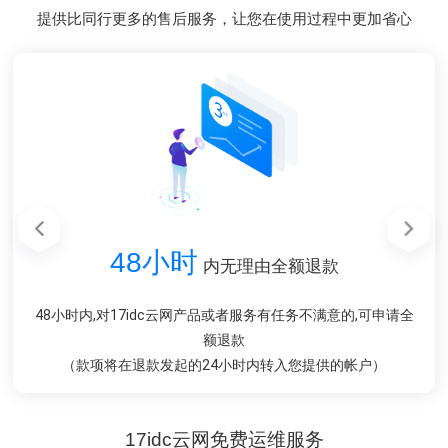
提供比同行更多的售后服务，让您在使用过程中更加省心
48小时
48小时
1对1
1对1
1分钟
在线售前售后服务
在线售前售后服务
内无理由全额退款
内无理由全额退款
内响应您的请求
我们拥有专业的客服团队，无论是售前或者售后，只为让您感到
我们拥有专业的客服团队，无论是售前或者售后，只为让您感到
我们会在工作时间3分钟内在线回复您的请求，并且用最短的时
48小时内,对17idc云网产品或者服务有任务不满意的,可申请全
48小时内,对17idc云网产品或者服务有任务不满意的,可申请全
间解决您的难题
额退款
额退款
满意
满意
（款项将在退款发起的24小时内转入您提供的帐户）
（款项将在退款发起的24小时内转入您提供的帐户）
17idc云网免费运维服务